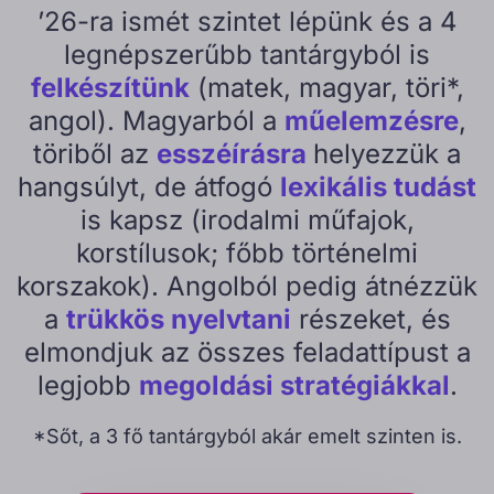
’26-ra ismét szintet lépünk és a 4
legnépszerűbb tantárgyból is
felkészítünk
(matek, magyar, töri*,
angol). Magyarból a
műelemzésre
,
töriből az
esszéírásra
helyezzük a
hangsúlyt, de átfogó
lexikális tudást
is kapsz (irodalmi műfajok,
korstílusok; főbb történelmi
korszakok). Angolból pedig átnézzük
a
trükkös nyelvtani
részeket, és
elmondjuk az összes feladattípust a
legjobb
megoldási stratégiákkal
.
*Sőt, a 3 fő tantárgyból akár emelt szinten is.