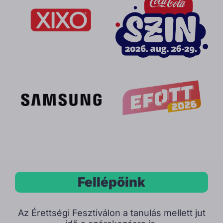
Fellépőink
Az Érettségi Fesztiválon a tanulás mellett jut