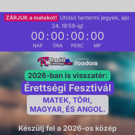
Skip
to
ZÁRJUK a matekot!
Utolsó tantermi jegyek, ápr.
content
24. 19:59-ig!
00
:
00
:
00
:
00
NAP
ÓRA
PERC
MP
2026-ban is visszatér:
Érettségi Fesztivál
MATEK, TÖRI,
MAGYAR, ÉS ANGOL.
Készülj fel a 2026-os közép