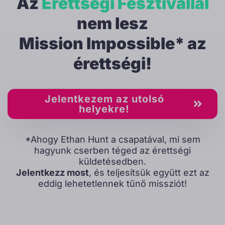
Az
Érettségi Fesztivállal
nem lesz
Mission Impossible* az
érettségi!
Jelentkezem az utolsó
helyekre!
*Ahogy Ethan Hunt a csapatával, mi sem
hagyunk cserben téged az érettségi
küldetésedben.
Jelentkezz most
, és teljesítsük együtt ezt az
eddig lehetetlennek tűnő missziót!