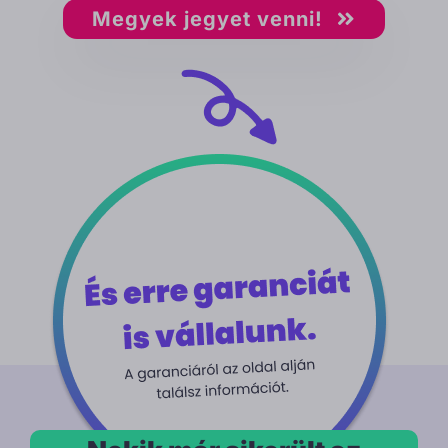
Megyek jegyet venni!