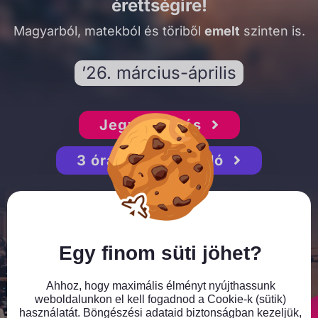
érettségire!
Magyarból, matekból és töriből
emelt
szinten is.
’26. március-április
Jegyvásárlás
3 órás gyorstalpaló
Close GDPR Cookie Banner
Egy finom süti jöhet?
Ahhoz, hogy maximális élményt nyújthassunk
weboldalunkon el kell fogadnod a Cookie-k (sütik)
használatát. Böngészési adataid biztonságban kezeljük,