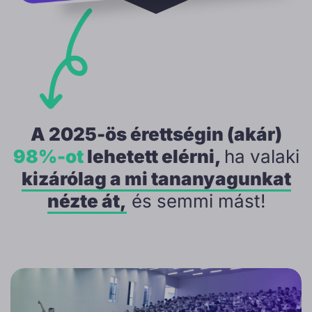
A 2025-ös érettségin (akár)
98%-ot
lehetett elérni,
ha valaki
kizárólag a mi tananyagunkat
nézte át,
és semmi mást!