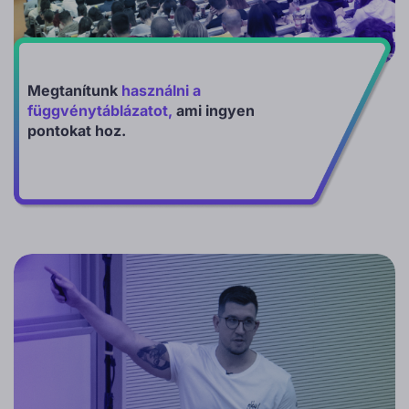
Megtanítunk
használni a
függvénytáblázatot,
ami ingyen
pontokat hoz.