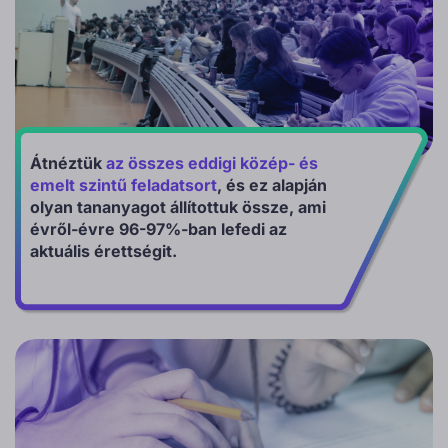
Átnéztük
az összes eddigi közép- és
emelt szintű feladatsort
, és ez alapján
olyan tananyagot állítottuk össze, ami
évről-évre 96-97%-ban lefedi az
aktuális érettségit.