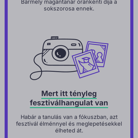
Bármely magántanár óránkénti díja a
sokszorosa ennek.
Mert itt tényleg
fesztiválhangulat van
Habár a tanulás van a fókuszban, azt
fesztivál élménnyel és meglepetésekkel
élheted át.