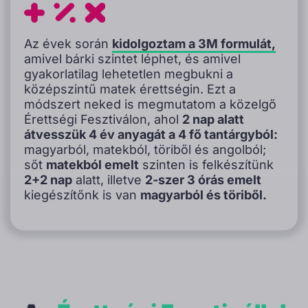
Az évek során
kidolgoztam a 3M formulát,
amivel bárki szintet léphet, és amivel
gyakorlatilag lehetetlen megbukni a
középszintű matek érettségin. Ezt a
módszert neked is megmutatom a közelgő
Érettségi Fesztiválon, ahol
2 nap alatt
átvesszük 4 év anyagát a 4 fő tantárgyból:
magyarból, matekból, töriből és angolból;
sőt
matekból emelt
szinten is felkészítünk
2+2 nap
alatt, illetve
2-szer 3 órás emelt
kiegészítőnk is van
magyarból és töriből.