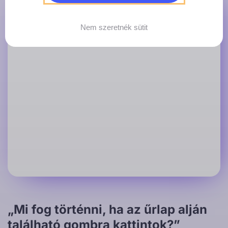
Nem szeretnék sütit
„Mi fog történni, ha az űrlap alján
található gombra kattintok?”