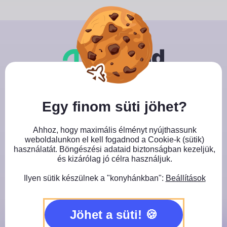
Skip
to
content
Close GDPR Cookie Banner
Egy finom süti jöhet?
Jegyvásárlás
Ahhoz, hogy maximális élményt nyújthassunk
Töltsd ki az adataid, válassz fizetési módot és 2
weboldalunkon el kell fogadnod a Cookie-k (sütik)
tantárgyat, amin részt szeretnél venni!
használatát. Böngészési adataid biztonságban kezeljük,
és kizárólag jó célra használjuk.
Ilyen sütik készülnek a "konyhánkban":
Beállítások
Jöhet a süti!
Kérlek töltsd ki az űrlapot: