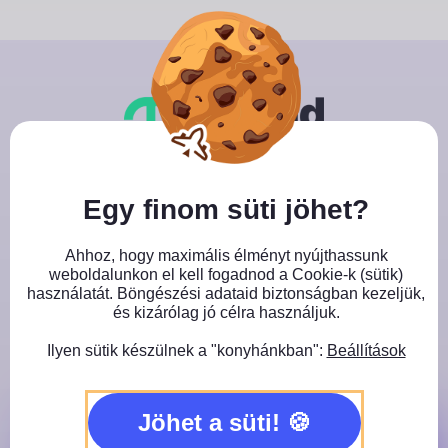
Skip
to
content
Close GDPR Cookie Banner
Egy finom süti jöhet?
Jegyvásárlás
Ahhoz, hogy maximális élményt nyújthassunk
Töltsd ki az adataid, válassz fizetési módot
weboldalunkon el kell fogadnod a Cookie-k (sütik)
használatát. Böngészési adataid biztonságban kezeljük,
és kizárólag jó célra használjuk.
Ilyen sütik készülnek a "konyhánkban":
Beállítások
Kérlek töltsd ki az űrlapot:
Jöhet a süti!