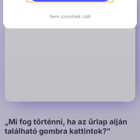
Nem szeretnék sütit
„Mi fog történni, ha az űrlap alján
található gombra kattintok?”