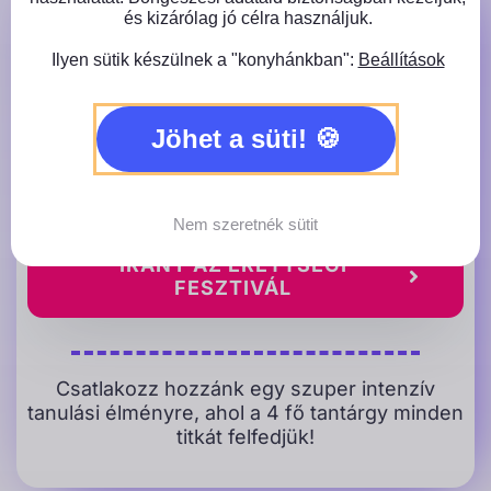
és kizárólag jó célra használjuk.
Emeld a következő szintre a felkészülésed
Ilyen sütik készülnek a "konyhánkban":
Beállítások
a Rapid Érettségi Fesztivállal!
12 nap
– 2026. március-április
Jöhet a süti!
4 tantárgy
– angol, magyar, matek (emelt is),
töri
korlátlan tudás – fesztivál hangulat
Nem szeretnék sütit
IRÁNY AZ ÉRETTSÉGI
FESZTIVÁL
Csatlakozz hozzánk egy szuper intenzív
tanulási élményre, ahol a 4 fő tantárgy minden
titkát felfedjük!