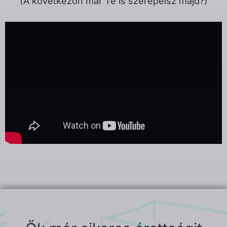
(A következőn már Te is szerepelsz majd?)