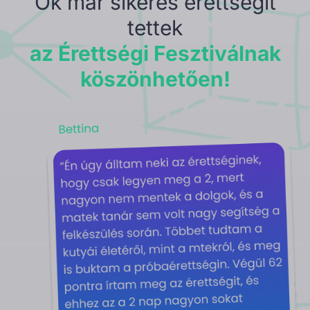
Ők már sikeres érettségit
tettek
az Érettségi Fesztiválnak
köszönhetően!