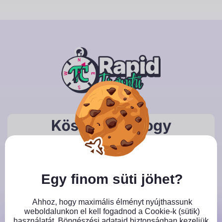
Skip
to
content
Köszönjük, hogy
feliratkoztál!
Close GDPR Cookie Banner
A megadott e-mail címre küldjük a letölthető
anyagot.
Egy finom süti jöhet?
Ahhoz, hogy maximális élményt nyújthassunk
weboldalunkon el kell fogadnod a Cookie-k (sütik)
Közeleg az érettségi…
használatát. Böngészési adataid biztonságban kezeljük,