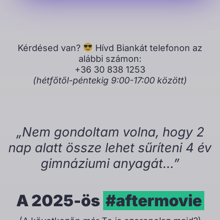
Kérdésed van?
Hívd Biankát telefonon az
alábbi számon:
+36 30 838 1253
(hétfőtől-péntekig 9:00-17:00 között)
„Nem gondoltam volna, hogy 2
nap alatt össze lehet sűríteni 4 év
gimnáziumi anyagát…”
A 2025-ös
#aftermovie