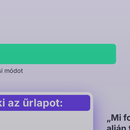
ési módot
ki az űrlapot:
„Mi f
alján