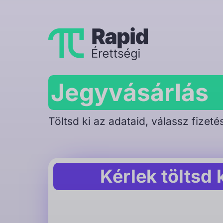
Skip
to
content
Jegyvásárlás
Töltsd ki az adataid, válassz fizet
Kérlek töltsd 