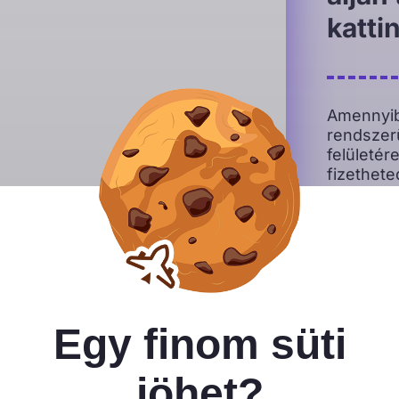
katti
Amennyibe
rendszerü
felületér
fizethete
Close GDPR Cookie Banner
Ha az uta
pedig eg
az utalá
Egy finom süti
Hívd Biankát telefonon az alábbi számon:
jöhet?
(hétfőtől-péntekig 9:00-17:00 között)