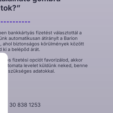
ntok?”
n bankkártyás fizetést választottál a
nk automatikusan átirányít a Barion
e, ahol biztonságos körülmények között
d ki a belépőd árát.
lásos fizetési opciót favorizálod, akkor
y automata levelet küldünk neked, benne
shoz szükséges adatokkal.
 +36 30 838 1253