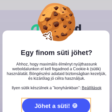
Skip
to
content
Close GDPR Cookie Banner
Egy finom süti jöhet?
Jegyvásárlás
Ahhoz, hogy maximális élményt nyújthassunk
Töltsd ki az adataid, válassz fizetési módot és 3
weboldalunkon el kell fogadnod a Cookie-k (sütik)
tantárgyat, amin részt szeretnél venni!
használatát. Böngészési adataid biztonságban kezeljük,
és kizárólag jó célra használjuk.
Ilyen sütik készülnek a "konyhánkban":
Beállítások
Jöhet a süti!
Kérlek töltsd ki az űrlapot: