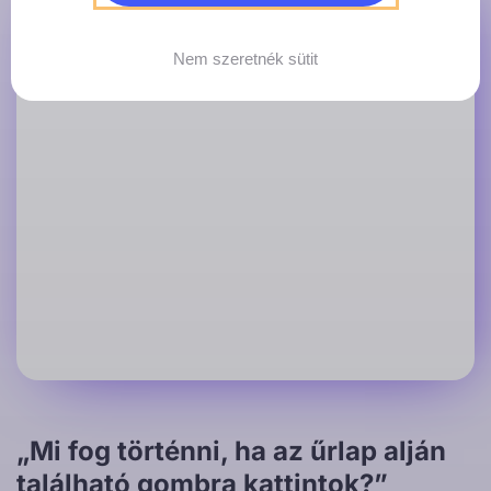
Nem szeretnék sütit
„Mi fog történni, ha az űrlap alján
található gombra kattintok?”