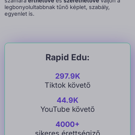
számára
érthetővé
és
szerethetővé
váljon a
legbonyolultabbnak tűnő képlet, szabály,
egyenlet is.
Rapid Edu:
297.9K
Tiktok követő
44.9K
YouTube követő
4000+
sikeres érettségiző