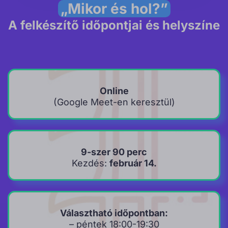
„Mikor és hol?”
A felkészítő időpontjai és helyszíne
Online
(Google Meet-en keresztül)
9-szer 90 perc
Kezdés:
február 14.
Választható időpontban:
– péntek 18:00-19:30