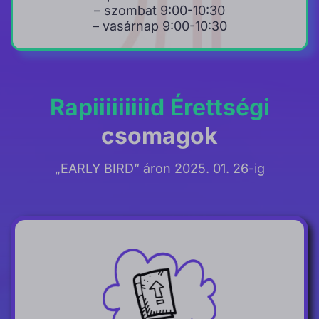
– szombat 9:00-10:30
– vasárnap 9:00-10:30
Rapiiiiiiiiid Érettségi
csomagok
„EARLY BIRD” áron
2025. 01. 26-ig