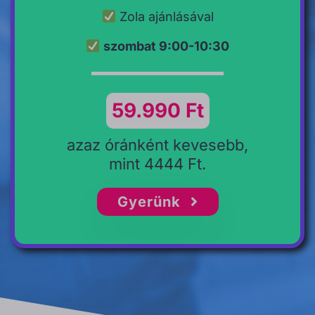
Zola ajánlásával
szombat 9:00-10:30
59.990 Ft
azaz óránként kevesebb,
mint 4444 Ft.
Gyerünk