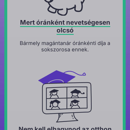
Mert óránként nevetségesen
olcsó
Bármely magántanár óránkénti díja a
sokszorosa ennek.
Nem kell elhagynod az otthon