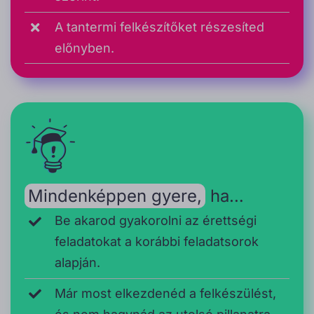
A tantermi felkészítőket részesíted
előnyben.
Mindenképpen gyere,
ha…
Be akarod gyakorolni az érettségi
feladatokat a korábbi feladatsorok
alapján.
Már most elkezdenéd a felkészülést,