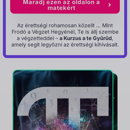
Maradj ezen az oldalon a
matekért
Az érettségi rohamosan közelít … Mint
Frodó a Végzet Hegyénél, Te is állj szembe
a végzetteddel –
a Kurzus a te Gyűrűd
,
amely segít legyőzni az érettségi kihívásait.