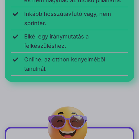
és nem hagynád az utolsó pillanatra.
Inkább hosszútávfutó vagy, nem
sprinter.
Elkél egy iránymutatás a
felkészüléshez.
Online, az otthon kényelméből
tanulnál.