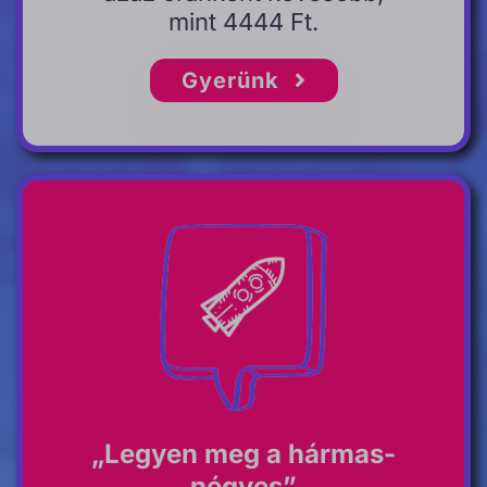
mint 4444 Ft.
Gyerünk
„Legyen meg a hármas-
négyes”