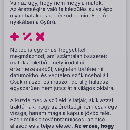
Van az úgy, hogy nem megy a matek.
Az érettségire való felkészülés súlya épp
olyan hatalmasnak érződik, mint Frodó
nyakában a Gyűrű.
Neked is egy óriási hegyet kell
megmásznod, ami számtalan összetett
matekképletből, mély irodalmi
értelmezésekből, végtelen történelmi
dátumokból és végtelen szókincsből áll.
Csak mászol és mászol, de alig haladsz,
egyszerűen nem jutsz át a világos oldalra.
A küzdelmed a szüleid is látják, akik azzal
traktálnak, hogy az érettségi nem csak egy
vizsga, hanem maga a kapu a jövőd felé.
Ezen múlik a továbbtanulásod, az első
állásod és a teljes életed.
Az érzés, hogy