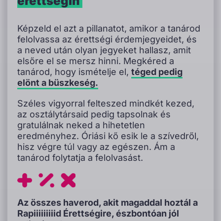
érettségin
Képzeld el azt a pillanatot, amikor a tanárod
felolvassa az érettségi érdemjegyeidet, és
a neved után olyan jegyeket hallasz, amit
elsőre el se mersz hinni. Megkéred a
tanárod, hogy ismételje el,
téged pedig
elönt a büszkeség.
Széles vigyorral felteszed mindkét kezed,
az osztálytársaid pedig tapsolnak és
gratulálnak neked a hihetetlen
eredményhez. Óriási kő esik le a szívedről,
hisz végre túl vagy az egészen.
Ám a
tanárod folytatja a felolvasást.
Az összes haverod, akit magaddal hoztál a
Rapiiiiiiiiid Érettségire, észbontóan jól