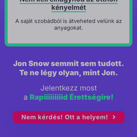
kényelmét
A saját szobádból is átveheted velünk az
anyagokat.
Jon Snow semmit sem tudott.
Te ne légy olyan, mint Jon.
Jelentkezz most
a
Rapiiiiiiiiid Érettségire!
Nem kérdés! Ott a helyem!