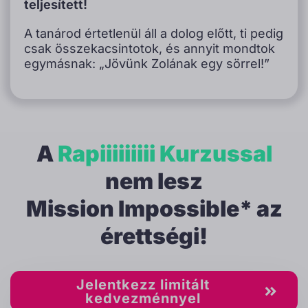
teljesített!
A tanárod értetlenül áll a dolog előtt, ti pedig
csak összekacsintotok, és annyit mondtok
egymásnak: „Jövünk Zolának egy sörrel!”
A
Rapiiiiiiiii Kurzussal
nem lesz
Mission Impossible* az
érettségi!
Jelentkezz limitált
kedvezménnyel