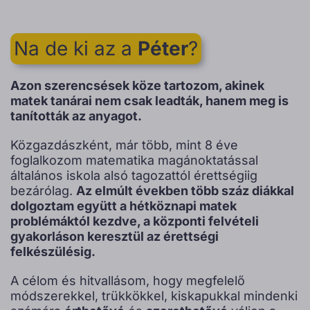
Na de ki az a
Péter
?
Azon szerencsések köze tartozom, akinek
matek tanárai nem csak leadták, hanem meg is
tanították az anyagot.
Közgazdászként, már több, mint 8 éve
foglalkozom matematika magánoktatással
általános iskola alsó tagozattól érettségiig
bezárólag.
Az elmúlt években több száz diákkal
dolgoztam együtt a hétköznapi matek
problémáktól kezdve, a központi felvételi
gyakorláson keresztül az érettségi
felkészülésig.
A célom és hitvallásom, hogy megfelelő
módszerekkel, trükkökkel, kiskapukkal mindenki