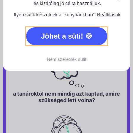
és kizárólag jó célra használjuk.
Ilyen sütik készülnek a "konyhánkban":
Beállítások
a COVID alatti online oktatással nem igazán
Jöhet a süti!
jött át a tananyag?
Nem szeretnék sütit
a tanároktól nem mindig azt kaptad, amire
szükséged lett volna?