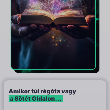
Amikor túl régóta vagy
a Sötét Oldalon…