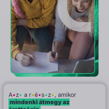
A
•
z
•
a r
•
é
•
s
•
z
•
, amikor
mindenki átmegy az