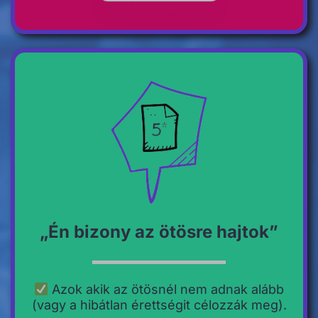
„Én bizony az ötösre hajtok”
Azok akik az ötösnél nem adnak alább
(vagy a hibátlan érettségit célozzák meg).