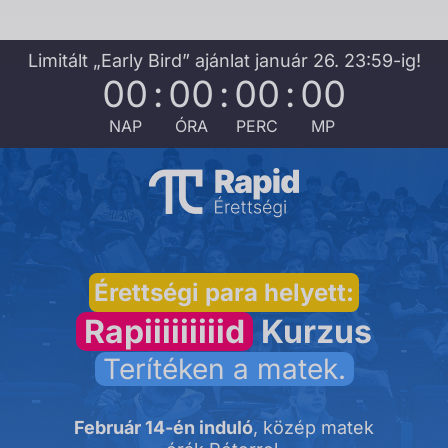
Skip
to
Limitált „Early Bird” ajánlat január 26. 23:59-ig!
content
00
:
00
:
00
:
00
NAP
ÓRA
PERC
MP
Érettségi para helyett:
Rapiiiiiiiiid
Kurzus
Terítéken a matek.
Február 14-én induló
, közép matek