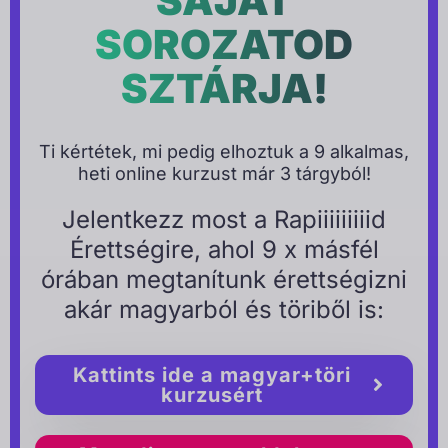
SAJÁT
SOROZATOD
SZTÁRJA!
Ti kértétek, mi pedig elhoztuk a 9 alkalmas,
heti online kurzust már 3 tárgyból!
Jelentkezz most a Rapiiiiiiiiid
Érettségire, ahol 9 x másfél
órában megtanítunk érettségizni
akár magyarból és töriből is:
Kattints ide a magyar+töri
kurzusért