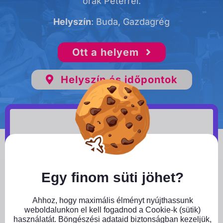
órák Péterrel.
Helyszín
: Buda, Gazdagrég
Ott a helyem
Helyszín és időpontok
Közeleg az érettségi,
Close GDPR Cookie Banner
Te pedig tövig rágod a körmödet,
mert…
Egy finom süti jöhet?
Ahhoz, hogy maximális élményt nyújthassunk
weboldalunkon el kell fogadnod a Cookie-k (sütik)
használatát. Böngészési adataid biztonságban kezeljük,