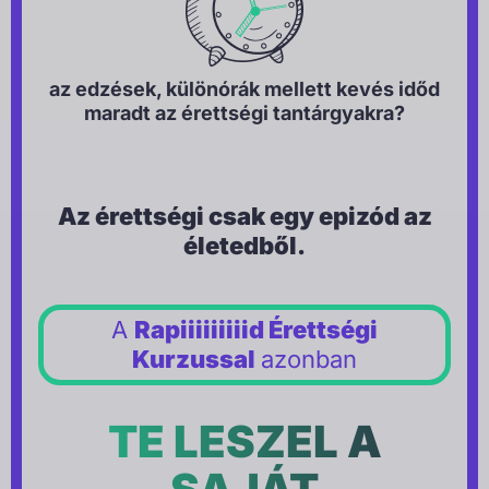
az edzések, különórák mellett kevés időd
maradt az érettségi tantárgyakra?
Az érettségi csak egy epizód az
életedből.
A
Rapiiiiiiiiid Érettségi
Kurzussal
azonban
TE LESZEL A