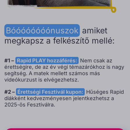
Bóóóóóóóónuszok
amiket
megkapsz a felkészítő mellé:
#1 –
Rapid PLAY hozzáférés:
Nem csak az
érettségire, de az év végi témazárókhoz is nagy
segítség. A matek mellett számos más
videókurzust is elvégezhetsz.
#2 –
Érettségi Fesztivál kupon:
Hűséges Rapid
diákként kedvezményesen jelentkezhetsz a
2025-ös Fesztiválra.