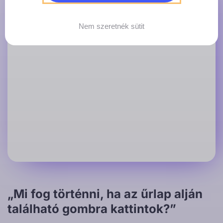
Nem szeretnék sütit
„Mi fog történni, ha az űrlap alján
található gombra kattintok?”