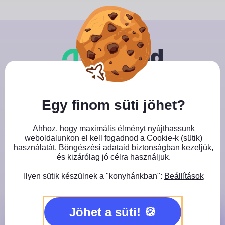
Skip
to
content
Close GDPR Cookie Banner
Egy finom süti jöhet?
Jegyvásárlás
Ahhoz, hogy maximális élményt nyújthassunk
Töltsd ki az adataid, válassz fizetési módot
weboldalunkon el kell fogadnod a Cookie-k (sütik)
használatát. Böngészési adataid biztonságban kezeljük,
és kizárólag jó célra használjuk.
Ilyen sütik készülnek a "konyhánkban":
Beállítások
Kérlek töltsd ki az űrlapot:
Jöhet a süti!